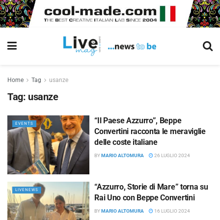
Home
Tag
usanze
Tag:
usanze
“Il Paese Azzurro”, Beppe
EVENTS
Convertini racconta le meraviglie
delle coste italiane
BY
MARIO ALTOMURA
26 LUGLIO 2024
“Azzurro, Storie di Mare” torna su
LIVENEWS
Rai Uno con Beppe Convertini
BY
MARIO ALTOMURA
16 LUGLIO 2024