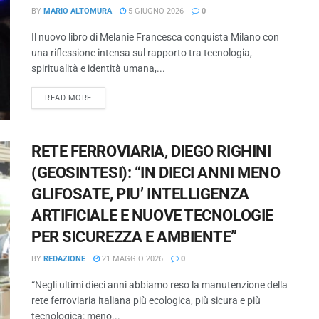
BY
MARIO ALTOMURA
5 GIUGNO 2026
0
Il nuovo libro di Melanie Francesca conquista Milano con
una riflessione intensa sul rapporto tra tecnologia,
spiritualità e identità umana,...
READ MORE
RETE FERROVIARIA, DIEGO RIGHINI
(GEOSINTESI): “IN DIECI ANNI MENO
GLIFOSATE, PIU’ INTELLIGENZA
ARTIFICIALE E NUOVE TECNOLOGIE
PER SICUREZZA E AMBIENTE”
BY
REDAZIONE
21 MAGGIO 2026
0
“Negli ultimi dieci anni abbiamo reso la manutenzione della
rete ferroviaria italiana più ecologica, più sicura e più
tecnologica: meno...