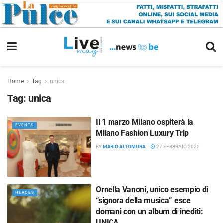
Home
Tag
unica
Tag:
unica
Il 1 marzo Milano ospiterà la
EVENTS
Milano Fashion Luxury Trip
BY
MARIO ALTOMURA
27 FEBBRAIO 2025
Ornella Vanoni, unico esempio di
HEROES
“signora della musica” esce
domani con un album di inediti:
UNICA