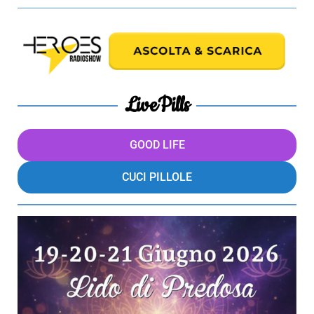
LivePills
GOOD LIFE
CUCI PILLOLE