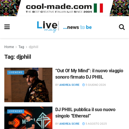
Home
Tag
djphiil
Tag:
djphiil
“Out Of My Mind”: il nuovo viaggio
LIVENEWS
sonoro firmato DJ PHIIL
BY
ANDREA SCIRE
5 GIUGNO 2026
DJ PHIIL pubblica il suo nuovo
LIVENEWS
singolo “Ethereal”
BY
ANDREA SCIRE
5 AGOSTO 2025