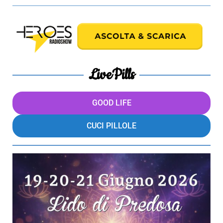
LivePills
GOOD LIFE
CUCI PILLOLE