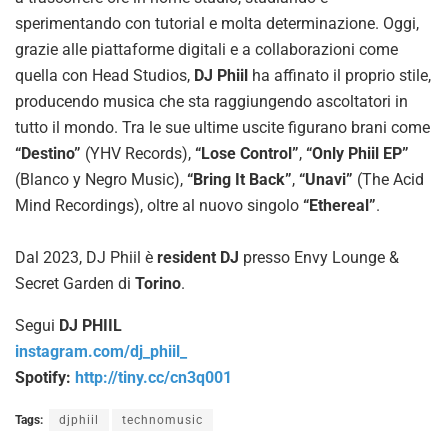
sperimentando con tutorial e molta determinazione. Oggi,
grazie alle piattaforme digitali e a collaborazioni come
quella con Head Studios,
DJ Phiil
ha affinato il proprio stile,
producendo musica che sta raggiungendo ascoltatori in
tutto il mondo. Tra le sue ultime uscite figurano brani come
“Destino”
(YHV Records),
“Lose Control”
,
“Only Phiil EP”
(Blanco y Negro Music),
“Bring It Back”
,
“Unavi”
(The Acid
Mind Recordings), oltre al nuovo singolo
“Ethereal”
.
Dal 2023, DJ Phiil è
resident DJ
presso Envy Lounge &
Secret Garden di
Torino
.
Segui
DJ PHIIL
instagram.com/dj_phiil_
Spotify:
http://tiny.cc/cn3q001
Tags:
djphiil
technomusic