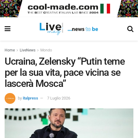
Home
LiveNews
Mondo
Ucraina, Zelensky “Putin teme
per la sua vita, pace vicina se
lascerà Mosca”
by
italpress
7 Luglio 2026