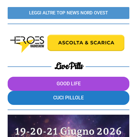
LEGGI ALTRE TOP NEWS NORD OVEST
LivePills
GOOD LIFE
CUCI PILLOLE