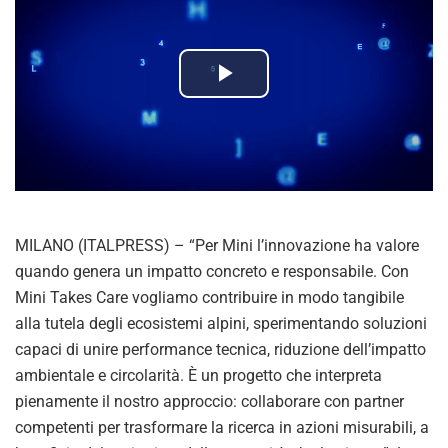
P
l
a
y
MILANO (ITALPRESS) – “Per Mini l’innovazione ha valore
V
quando genera un impatto concreto e responsabile. Con
Mini Takes Care vogliamo contribuire in modo tangibile
i
alla tutela degli ecosistemi alpini, sperimentando soluzioni
capaci di unire performance tecnica, riduzione dell’impatto
d
ambientale e circolarità. È un progetto che interpreta
pienamente il nostro approccio: collaborare con partner
e
competenti per trasformare la ricerca in azioni misurabili, a