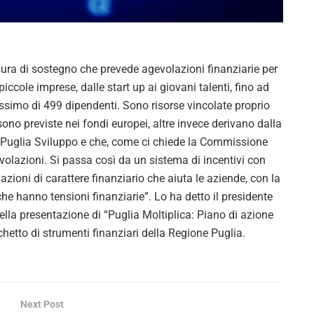
V
i
ra di sostegno che prevede agevolazioni finanziarie per
d
iccole imprese, dalle start up ai giovani talenti, fino ad
assimo di 499 dipendenti. Sono risorse vincolate proprio
e
sono previste nei fondi europei, altre invece derivano dalla
o
 a Puglia Sviluppo e che, come ci chiede la Commissione
volazioni. Si passa così da un sistema di incentivi con
zioni di carattere finanziario che aiuta le aziende, con la
he hanno tensioni finanziarie”. Lo ha detto il presidente
lla presentazione di “Puglia Moltiplica: Piano di azione
chetto di strumenti finanziari della Regione Puglia.
Next Post