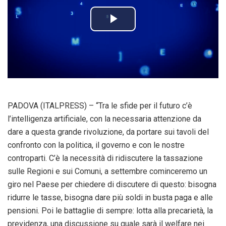
P
l
a
y
PADOVA (ITALPRESS) – “Tra le sfide per il futuro c’è
V
l’intelligenza artificiale, con la necessaria attenzione da
dare a questa grande rivoluzione, da portare sui tavoli del
i
confronto con la politica, il governo e con le nostre
controparti. C’è la necessità di ridiscutere la tassazione
d
sulle Regioni e sui Comuni, a settembre cominceremo un
giro nel Paese per chiedere di discutere di questo: bisogna
e
ridurre le tasse, bisogna dare più soldi in busta paga e alle
o
pensioni. Poi le battaglie di sempre: lotta alla precarietà, la
previdenza, una discussione su quale sarà il welfare nei