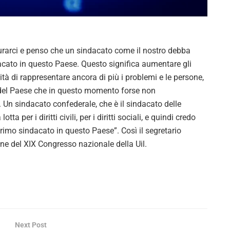
V
i
arci e penso che un sindacato come il nostro debba
d
dacato in questo Paese. Questo significa aumentare gli
acità di rappresentare ancora di più i problemi e le persone,
e
e del Paese che in questo momento forse non
o
Un sindacato confederale, che è il sindacato delle
a per i diritti civili, per i diritti sociali, e quindi credo
 primo sindacato in questo Paese”. Così il segretario
ine del XIX Congresso nazionale della Uil.
Next Post