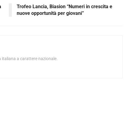
a
Trofeo Lancia, Biasion “Numeri in crescita e
nuove opportunità per giovani”
 italiana a carattere nazionale.