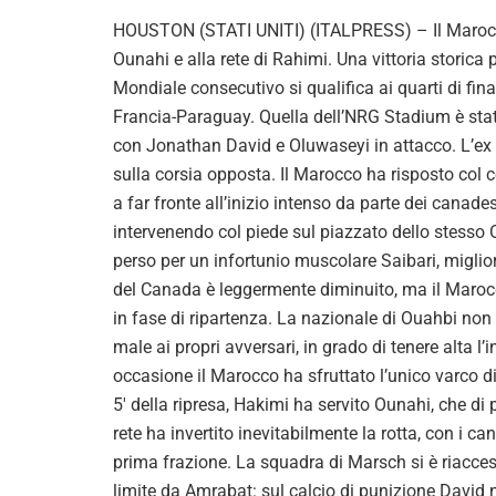
HOUSTON (STATI UNITI) (ITALPRESS) – Il Marocco 
Ounahi e alla rete di Rahimi. Una vittoria storica
Mondiale consecutivo si qualifica ai quarti di finale
Francia-Paraguay. Quella dell’NRG Stadium è stata
con Jonathan David e Oluwaseyi in attacco. L’ex 
sulla corsia opposta. Il Marocco ha risposto col
a far fronte all’inizio intenso da parte dei canade
intervenendo col piede sul piazzato dello stesso 
perso per un infortunio muscolare Saibari, miglior
del Canada è leggermente diminuito, ma il Marocco
in fase di ripartenza. La nazionale di Ouahbi non 
male ai propri avversari, in grado di tenere alta l
occasione il Marocco ha sfruttato l’unico varco di
5′ della ripresa, Hakimi ha servito Ounahi, che d
rete ha invertito inevitabilmente la rotta, con i c
prima frazione. La squadra di Marsch si è riacces
limite da Amrabat: sul calcio di punizione David 