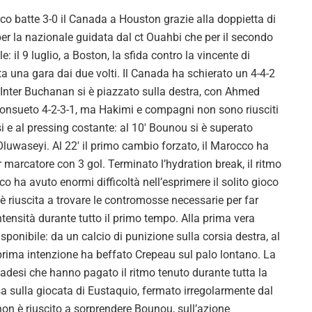
batte 3-0 il Canada a Houston grazie alla doppietta di
 per la nazionale guidata dal ct Ouahbi che per il secondo
: il 9 luglio, a Boston, la sfida contro la vincente di
 una gara dai due volti. Il Canada ha schierato un 4-4-2
Inter Buchanan si è piazzato sulla destra, con Ahmed
 consueto 4-2-3-1, ma Hakimi e compagni non sono riusciti
si e al pressing costante: al 10′ Bounou si è superato
Oluwaseyi. Al 22′ il primo cambio forzato, il Marocco ha
 marcatore con 3 gol. Terminato l’hydration break, il ritmo
 ha avuto enormi difficoltà nell’esprimere il solito gioco
è riuscita a trovare le contromosse necessarie per far
’intensità durante tutto il primo tempo. Alla prima vera
sponibile: da un calcio di punizione sulla corsia destra, al
i prima intenzione ha beffato Crepeau sul palo lontano. La
anadesi che hanno pagato il ritmo tenuto durante tutta la
a sulla giocata di Eustaquio, fermato irregolarmente dal
non è riuscito a sorprendere Bounou, sull’azione