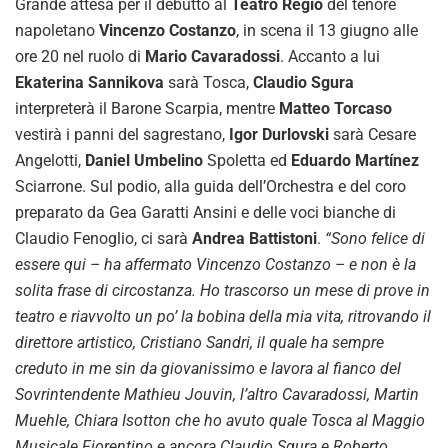
Grande attesa per il debutto al
Teatro Regio
del tenore
napoletano
Vincenzo Costanzo
, in scena il 13 giugno alle
ore 20 nel ruolo di
Mario Cavaradossi
. Accanto a lui
Ekaterina Sannikova
sarà Tosca,
Claudio Sgura
interpreterà il Barone Scarpia, mentre
Matteo Torcaso
vestirà i panni del sagrestano,
Igor Durlovski
sarà Cesare
Angelotti,
Daniel Umbelino
Spoletta ed
Eduardo Martínez
Sciarrone. Sul podio, alla guida dell’Orchestra e del coro
preparato da Gea Garatti Ansini e delle voci bianche di
Claudio Fenoglio, ci sarà
Andrea Battistoni
.
“Sono felice di
essere qui – ha affermato Vincenzo Costanzo – e non è la
solita frase di circostanza. Ho trascorso un mese di prove in
teatro e riavvolto un po’ la bobina della mia vita, ritrovando il
direttore artistico, Cristiano Sandri, il quale ha sempre
creduto in me sin da giovanissimo e lavora al fianco del
Sovrintendente Mathieu Jouvin, l’altro Cavaradossi, Martin
Muehle, Chiara Isotton che ho avuto quale Tosca al Maggio
Musicale Fiorentino e ancora Claudio Sgura e Roberto