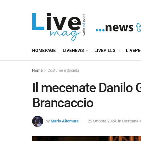
HOMEPAGE
LIVENEWS
LIVEPILLS
LIVEP
Home
Costume e Società
Il mecenate Danilo 
Brancaccio
by
Mario Altomura
22 Ottobre 2024
in
Costume e