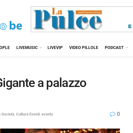
EOPLE
LIVEMUSIC
LIVEVIP
VIDEO PILLOLE
PODCAST
Gigante a palazzo
0
 Società
,
Cultura Eventi
,
events