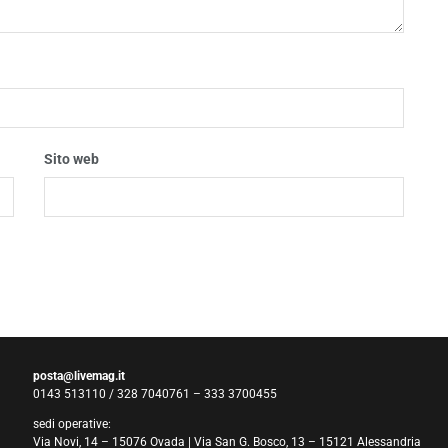
Sito web
posta@livemag.it
0143 513110 / 328 7040761 – 333 3700455
sedi operative:
Via Novi, 14 – 15076 Ovada | Via San G. Bosco, 13 – 15121 Alessandria