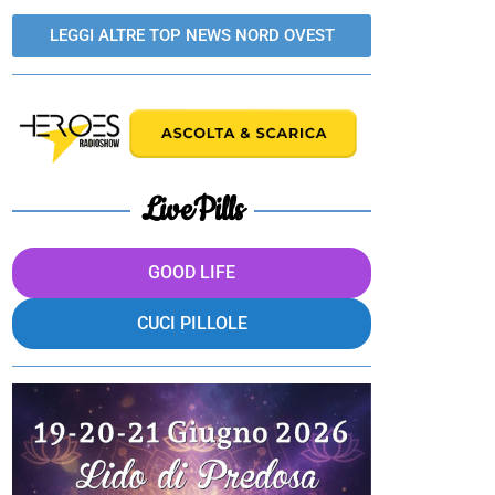
LEGGI ALTRE TOP NEWS NORD OVEST
LivePills
GOOD LIFE
CUCI PILLOLE