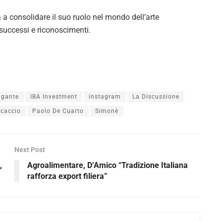
ta a consolidare il suo ruolo nel mondo dell’arte
uccessi e riconoscimenti.
igante
IBA Investment
instagram
La Discussione
ncaccio
Paolo De Cuarto
Simonè
Next Post
,
Agroalimentare, D’Amico “Tradizione Italiana
rafforza export filiera”