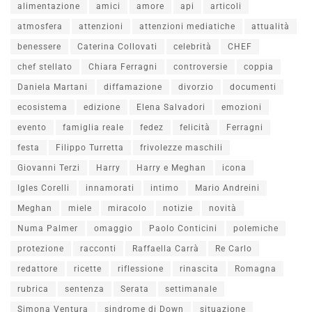
alimentazione
amici
amore
api
articoli
atmosfera
attenzioni
attenzioni mediatiche
attualità
benessere
Caterina Collovati
celebrità
CHEF
chef stellato
Chiara Ferragni
controversie
coppia
Daniela Martani
diffamazione
divorzio
documenti
ecosistema
edizione
Elena Salvadori
emozioni
evento
famiglia reale
fedez
felicità
Ferragni
festa
Filippo Turretta
frivolezze maschili
Giovanni Terzi
Harry
Harry e Meghan
icona
Igles Corelli
innamorati
intimo
Mario Andreini
Meghan
miele
miracolo
notizie
novità
Numa Palmer
omaggio
Paolo Conticini
polemiche
protezione
racconti
Raffaella Carrà
Re Carlo
redattore
ricette
riflessione
rinascita
Romagna
rubrica
sentenza
Serata
settimanale
Simona Ventura
sindrome di Down
situazione