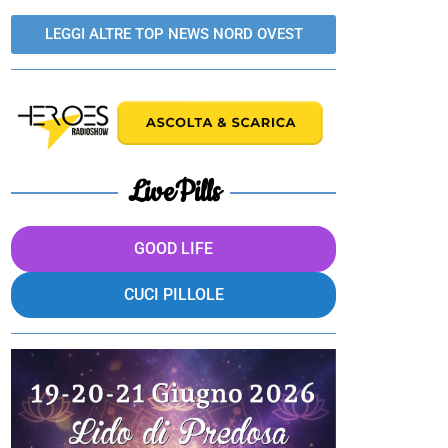
LEGGI ALTRE TOP NEWS NORD OVEST
LivePills
GOOD LIFE
CUCI PILLOLE