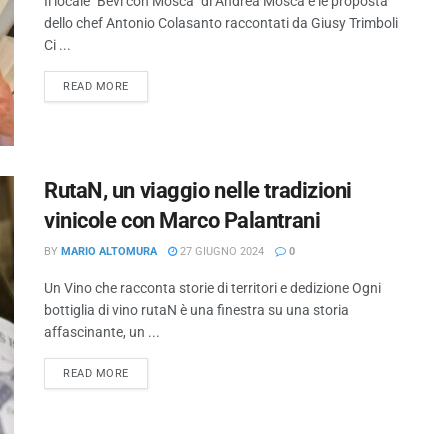
Il locale "Bevi con Mosca" di Andrea Mosca e le proposta
dello chef Antonio Colasanto raccontati da Giusy Trimboli
Ci ...
READ MORE
RutaN, un viaggio nelle tradizioni
vinicole con Marco Palantrani
BY
MARIO ALTOMURA
27 GIUGNO 2024
0
Un Vino che racconta storie di territori e dedizione Ogni
bottiglia di vino rutaN è una finestra su una storia
affascinante, un ...
READ MORE