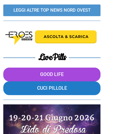
LEGGI ALTRE TOP NEWS NORD OVEST
LivePills
GOOD LIFE
CUCI PILLOLE