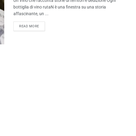
Un Vino che racconta storie di territori e dedizione Ogni
bottiglia di vino rutaN è una finestra su una storia
affascinante, un ...
READ MORE