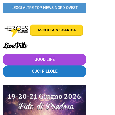
LEGGI ALTRE TOP NEWS NORD OVEST
LivePills
GOOD LIFE
CUCI PILLOLE