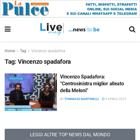
Home
Tag
Vincenzo spadafora
Tag:
Vincenzo spadafora
Vincenzo Spadafora:
POLITICA
“Centrosinistra miglior alleato
della Meloni”
BY
TOMMASO MARTINELLI
3 APRILE 2025
LEGGI ALTRE TOP NEWS DAL MONDO