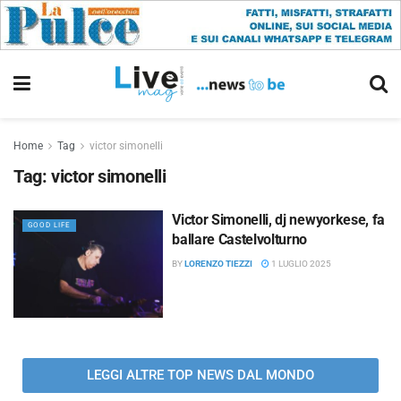
Home
Tag
victor simonelli
Tag:
victor simonelli
Victor Simonelli, dj newyorkese, fa
GOOD LIFE
ballare Castelvolturno
BY
LORENZO TIEZZI
1 LUGLIO 2025
LEGGI ALTRE TOP NEWS DAL MONDO