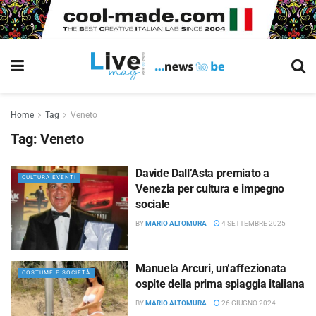
Home
Tag
Veneto
Tag:
Veneto
Davide Dall’Asta premiato a
CULTURA EVENTI
Venezia per cultura e impegno
sociale
BY
MARIO ALTOMURA
4 SETTEMBRE 2025
Manuela Arcuri, un’affezionata
COSTUME E SOCIETÀ
ospite della prima spiaggia italiana
BY
MARIO ALTOMURA
26 GIUGNO 2024