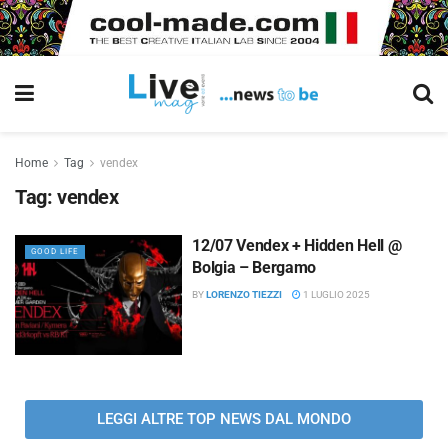
Home
Tag
vendex
Tag:
vendex
12/07 Vendex + Hidden Hell @
GOOD LIFE
Bolgia – Bergamo
BY
LORENZO TIEZZI
1 LUGLIO 2025
LEGGI ALTRE TOP NEWS DAL MONDO