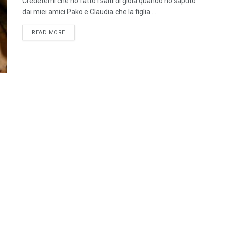
Credetemi che ho fatto i salti di gioia quando ho saputo
dai miei amici Pako e Claudia che la figlia ...
READ MORE