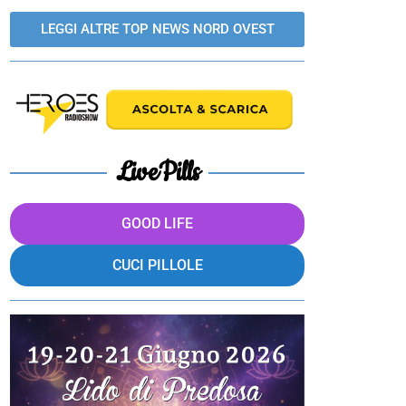
LEGGI ALTRE TOP NEWS NORD OVEST
LivePills
GOOD LIFE
CUCI PILLOLE