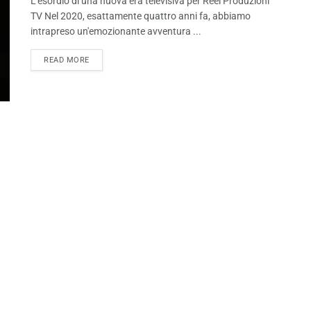
L'esordio di una nuova era televisiva per Reel Produzioni
TV Nel 2020, esattamente quattro anni fa, abbiamo
intrapreso un'emozionante avventura ...
READ MORE