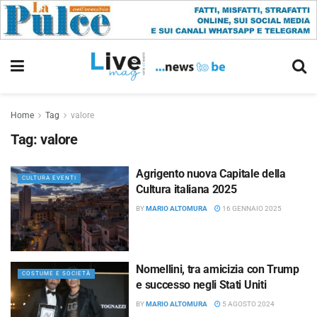
Home
Tag
valore
Tag:
valore
Agrigento nuova Capitale della
CULTURA EVENTI
Cultura italiana 2025
BY
MARIO ALTOMURA
16 GENNAIO 2025
Nomellini, tra amicizia con Trump
COSTUME E SOCIETÀ
e successo negli Stati Uniti
BY
MARIO ALTOMURA
5 AGOSTO 2024