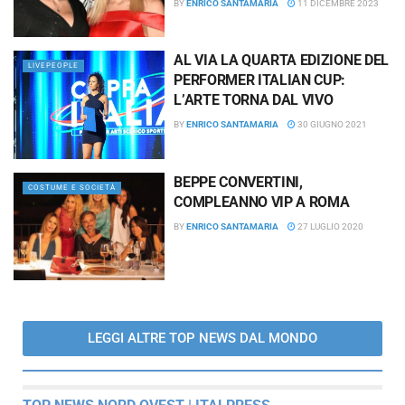
BY
ENRICO SANTAMARIA
11 DICEMBRE 2023
AL VIA LA QUARTA EDIZIONE DEL
LIVEPEOPLE
PERFORMER ITALIAN CUP:
L’ARTE TORNA DAL VIVO
BY
ENRICO SANTAMARIA
30 GIUGNO 2021
BEPPE CONVERTINI,
COSTUME E SOCIETÀ
COMPLEANNO VIP A ROMA
BY
ENRICO SANTAMARIA
27 LUGLIO 2020
LEGGI ALTRE TOP NEWS DAL MONDO