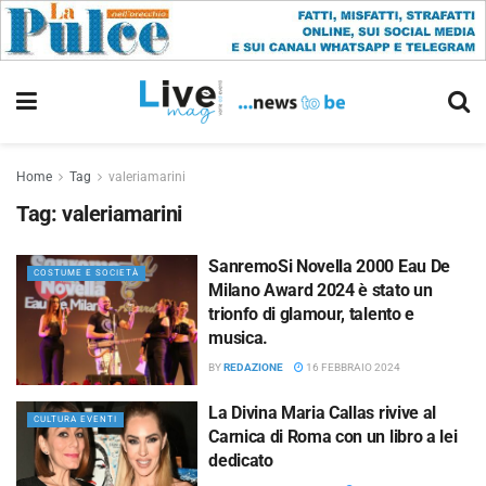
Home
Tag
valeriamarini
Tag:
valeriamarini
SanremoSi Novella 2000 Eau De
COSTUME E SOCIETÀ
Milano Award 2024 è stato un
trionfo di glamour, talento e
musica.
BY
REDAZIONE
16 FEBBRAIO 2024
La Divina Maria Callas rivive al
CULTURA EVENTI
Carnica di Roma con un libro a lei
dedicato