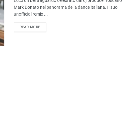
Ecco un bel traguardo celebrato dal dj producer toscano
Mark Donato nel panorama della dance italiana. Il suo
unofficial remix ...
READ MORE