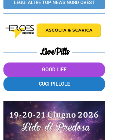
LEGGI ALTRE TOP NEWS NORD OVEST
LivePills
GOOD LIFE
CUCI PILLOLE