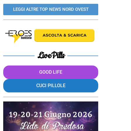
LEGGI ALTRE TOP NEWS NORD OVEST
LivePills
GOOD LIFE
CUCI PILLOLE