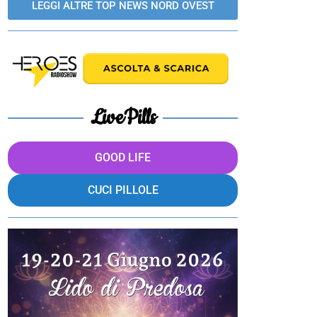
LEGGI ALTRE TOP NEWS NORD OVEST
LivePills
GOOD LIFE
CUCI PILLOLE