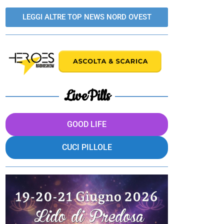
LEGGI ALTRE TOP NEWS NORD OVEST
LivePills
GOOD LIFE
CUCI PILLOLE