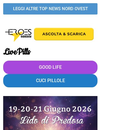
LEGGI ALTRE TOP NEWS NORD OVEST
LivePills
GOOD LIFE
CUCI PILLOLE