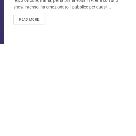
Ieri, 2 ottobre, Irama, per la prima volta in Arena con uno
show intenso, ha emozionato il pubblico per quasi ...
READ MORE