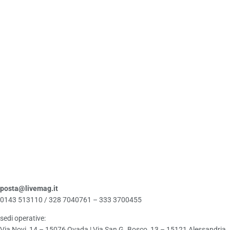
posta@livemag.it
0143 513110 / 328 7040761 – 333 3700455
sedi operative:
Via Novi, 14 – 15076 Ovada | Via San G. Bosco, 13 – 15121 Alessandria