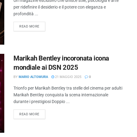
Un magazine esclusivo che unisce stile, psicologia e arte
per ridefinire il desiderio e il potere con eleganza e
profondità ...
READ MORE
Marikah Bentley incoronata icona
mondiale ai DSN 2025
BY
MARIO ALTOMURA
21 MAGGIO 2025
0
Trionfo per Marikah Bentley tra stelle del cinema per adulti
Marikah Bentley conquista la scena internazionale
durante i prestigiosi Doppio ...
READ MORE