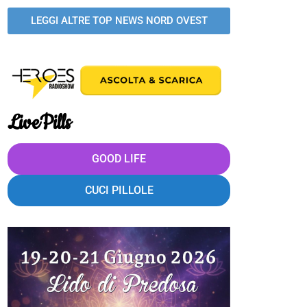
LEGGI ALTRE TOP NEWS NORD OVEST
LivePills
GOOD LIFE
CUCI PILLOLE