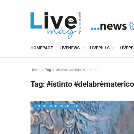
HOMEPAGE
LIVENEWS
LIVEPILLS
LIVEP
Home
Tag
#istinto #delabrèmaterico
Tag:
#istinto #delabrèmateric
UN COLPO DI PENNELLO