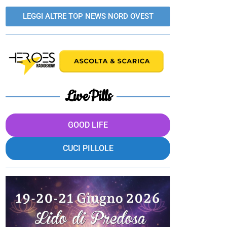
LEGGI ALTRE TOP NEWS NORD OVEST
LivePills
GOOD LIFE
CUCI PILLOLE