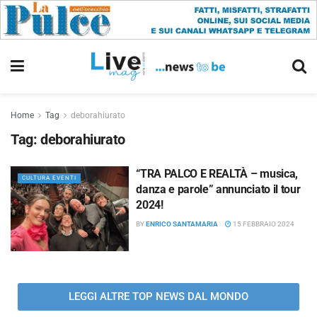
Home
Tag
deborahiurato
Tag:
deborahiurato
“TRA PALCO E REALTÀ – musica,
CULTURA EVENTI
danza e parole” annunciato il tour
2024!
BY
ENRICO SANTAMARIA
15 FEBBRAIO 2024
LEGGI ALTRE TOP NEWS DAL MONDO