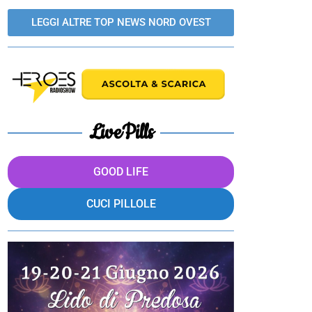
LEGGI ALTRE TOP NEWS NORD OVEST
LivePills
GOOD LIFE
CUCI PILLOLE