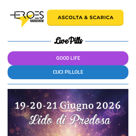
LivePills
GOOD LIFE
CUCI PILLOLE