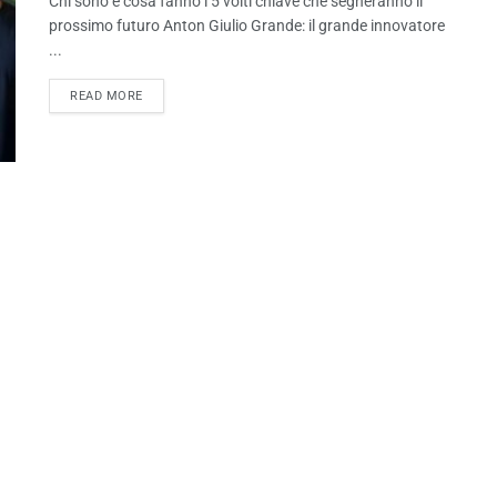
Chi sono e cosa fanno i 5 volti chiave che segneranno il
prossimo futuro Anton Giulio Grande: il grande innovatore
...
READ MORE