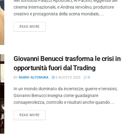
Nei sontuosi Palazzi Apostolici, Al Pacino, leggenda del
cinema internazionale, e Andrea Iervolino, produttore
creativo e protagonista della scena mondiale, ...
READ MORE
Giovanni Benucci trasforma le crisi in
opportunità fuori dal Trading
BY
MARIO ALTOMURA
5 AGOSTO 2025
0
In un mondo dominato da incertezze, guerre e tensioni,
Giovanni Benucci insegna come guadagnare
consapevolezza, controllo e risultati anche quando ...
READ MORE