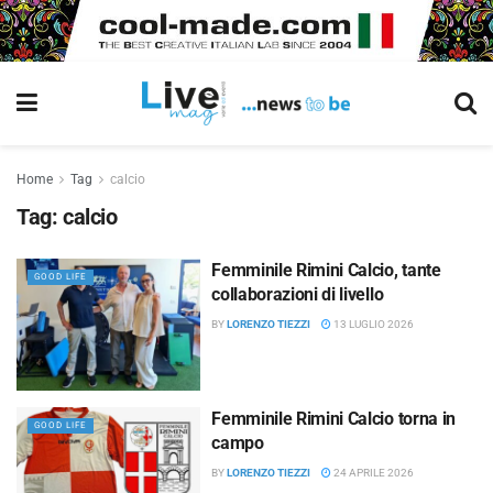
Home
Tag
calcio
Tag:
calcio
Femminile Rimini Calcio, tante
GOOD LIFE
collaborazioni di livello
BY
LORENZO TIEZZI
13 LUGLIO 2026
Femminile Rimini Calcio torna in
GOOD LIFE
campo
BY
LORENZO TIEZZI
24 APRILE 2026