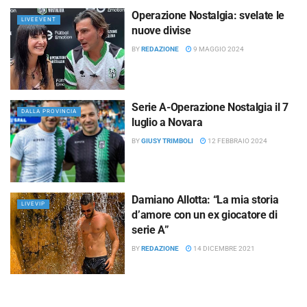
Operazione Nostalgia: svelate le
LIVEEVENT
nuove divise
BY
REDAZIONE
9 MAGGIO 2024
Serie A-Operazione Nostalgia il 7
DALLA PROVINCIA
luglio a Novara
BY
GIUSY TRIMBOLI
12 FEBBRAIO 2024
Damiano Allotta: “La mia storia
LIVEVIP
d’amore con un ex giocatore di
serie A”
BY
REDAZIONE
14 DICEMBRE 2021