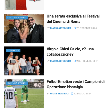
Una serata esclusiva al Festival
CULTURA EVENTI
del Cinema di Roma
BY
MARIO ALTOMURA
26 OTTOBRE 2024
Virgo e Chieti Calcio, c’è una
LIVENEWS
collaborazione?
BY
MARIO ALTOMURA
2 SETTEMBRE 2024
Fútbol Emotion veste i Campioni di
CULTURA EVENTI
Operazione Nostalgia
BY
GIUSY TRIMBOLI
12 LUGLIO 2024