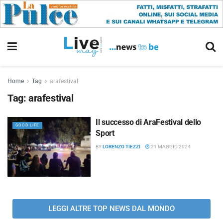
Home
Tag
arafestival
Tag:
arafestival
Il successo di AraFestival dello
GOOD LIFE
Sport
BY
LORENZO TIEZZI
21 MAGGIO 2024
LEGGI ALTRE TOP NEWS DAL MONDO