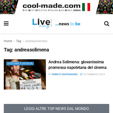
Home
Tag
andreasolimena
Tag:
andreasolimena
Andrea Solimena: giovanissima
COSTUME E SOCIETÀ
promessa napoletana del cinema
BY
ENRICO SANTAMARIA
16 FEBBRAIO 2024
LEGGI ALTRE TOP NEWS DAL MONDO