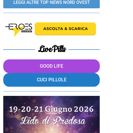
LEGGI ALTRE TOP NEWS NORD OVEST
LivePills
GOOD LIFE
CUCI PILLOLE