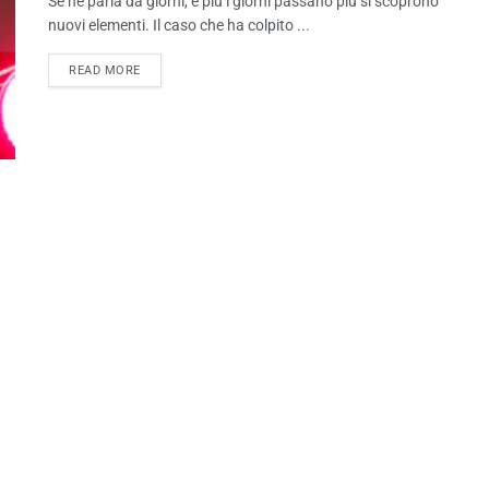
Se ne parla da giorni, e più i giorni passano più si scoprono
nuovi elementi. Il caso che ha colpito ...
READ MORE