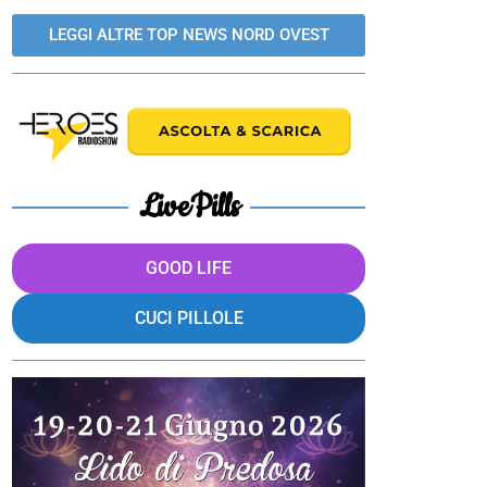
LEGGI ALTRE TOP NEWS NORD OVEST
LivePills
GOOD LIFE
CUCI PILLOLE