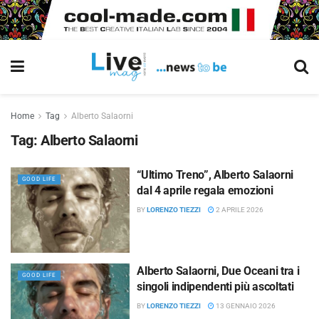
Home
Tag
Alberto Salaorni
Tag:
Alberto Salaorni
“Ultimo Treno”, Alberto Salaorni
GOOD LIFE
dal 4 aprile regala emozioni
BY
LORENZO TIEZZI
2 APRILE 2026
Alberto Salaorni, Due Oceani tra i
GOOD LIFE
singoli indipendenti più ascoltati
BY
LORENZO TIEZZI
13 GENNAIO 2026