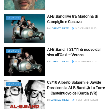
Al-B.Band live tra Madonna di
GOOD LIFE
Campiglio e Custoza
BY
LORENZO TIEZZI
24 DICEMBRE 2025
Al-B.Band: il 21/11 di nuovo dal
GOOD LIFE
vivo all’Oazi – Verona
BY
LORENZO TIEZZI
21 NOVEMBRE 2025
03/10 Alberto Salaorni e Davide
GOOD LIFE
Rossi con la Al-B.Band @ La Torre
– Castelnuovo del Garda (VR)
BY
LORENZO TIEZZI
11 SETTEMBRE 2025