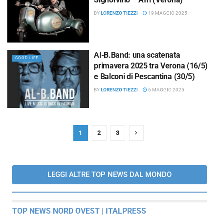
BY
LORENZO TIEZZI
19 MAGGIO 2025
Al-B.Band: una scatenata
GOOD LIFE
primavera 2025 tra Verona (16/5)
e Balconi di Pescantina (30/5)
BY
LORENZO TIEZZI
6 MAGGIO 2025
1
2
3
LEGGI ALTRE TOP NEWS DAL MONDO
TOP NEWS NORD OVEST | ITALPRESS