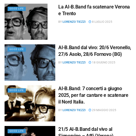
La Al-B.Band fa scatenare Verona
GOOD LIFE
e Trento
BY
LORENZO TIEZZI
8 LUGLIO 2025
Al-B.Band dal vivo: 20/6 Veronello,
GOOD LIFE
27/6 Asolo, 28/6 Fornovo (BG)
BY
LORENZO TIEZZI
18 GIUGNO 2025
Al-B.Band: 7 concerti a giugno
GOOD LIFE
2025, per far cantare e scatenare
il Nord Italia.
BY
LORENZO TIEZZI
29 MAGGIO 2025
21/5 Al-B.Band dal vivo al
GOOD LIFE
Signorvino – Affi (Verona)