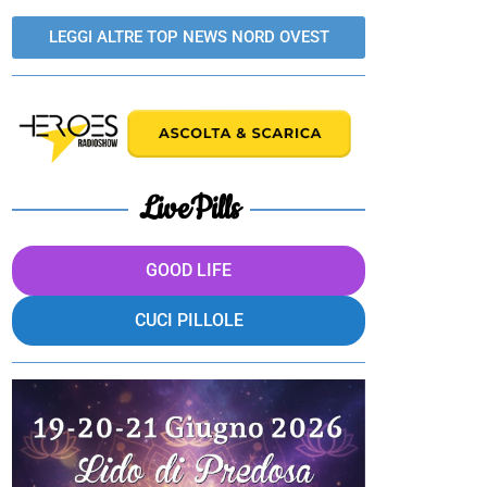
LEGGI ALTRE TOP NEWS NORD OVEST
LivePills
GOOD LIFE
CUCI PILLOLE