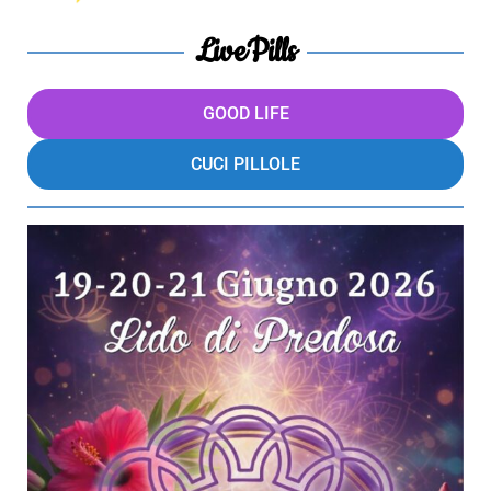
LivePills
GOOD LIFE
CUCI PILLOLE