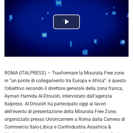
P
l
a
y
ROMA (ITALPRESS) – Trasformare la Misurata Free zone
V
in “un ponte di collegamento tra Europa e Africa”: è questo
l’obiettivo secondo il direttore generale della zona franca,
i
Ayman Hamida Al-Drouish, intervistato dall’agenzia
Italpress. Al-Drouish ha partecipato oggi ai lavori
d
dell’evento di presentazione della Misurata Free Zone,
organizzato presso Unioncamere a Roma dalla Camera di
e
Commercio Italo-Libica e Confindustria Assafrica &