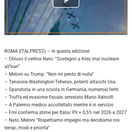
P
l
a
y
ROMA (ITALPRESS) – In questa edizione:
V
– Chiuso il vertice Nato: “Sostegno a Kiev, mai nucleare
all’Iran”
i
– Meloni su Trump: “Non mi pento di nulla”
– Tensione Washington-Teheran, potenti attacchi Usa
d
– Sparatoria in una scuola in Germania, numerosi feriti
– Truffa ed evasione fiscale, arrestato Mario Adinolfi
e
– A Palermo medico accoltellato mentre è in servizio
o
– Fmi conferma stime per Italia: Pil + 0,5% nel 2026 e 2027
– Nato, Meloni “Rispettiamo impegni ma decidiamo noi
tempi, modi e priorità”