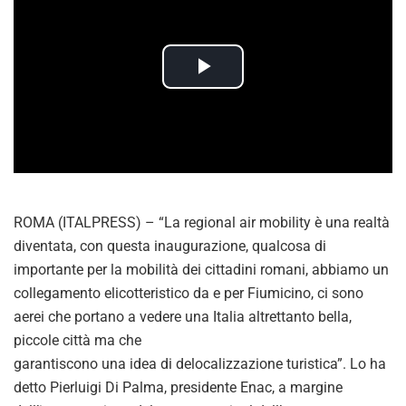
P
l
a
y
ROMA (ITALPRESS) – “La regional air mobility è una realtà
V
diventata, con questa inaugurazione, qualcosa di
importante per la mobilità dei cittadini romani, abbiamo un
i
collegamento elicotteristico da e per Fiumicino, ci sono
aerei che portano a vedere una Italia altrettanto bella,
d
piccole città ma che
garantiscono una idea di delocalizzazione turistica”. Lo ha
e
detto Pierluigi Di Palma, presidente Enac, a margine